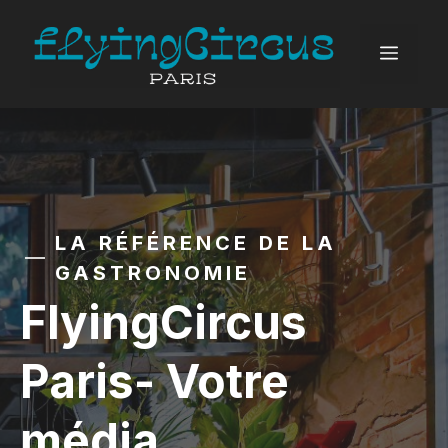
Aller
au
MEN
contenu
LA RÉFÉRENCE DE LA
GASTRONOMIE
FlyingCircus
Paris- Votre
média