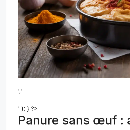
','
' ); } ?>
Panure sans œuf : 