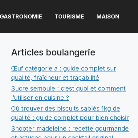
GASTRONOMIE
TOURISME
MAISON
Articles boulangerie
Œuf catégorie a : guide complet sur
qualité, fraîcheur et traçabilité
Sucre semoule : c’est quoi et comment
l’utiliser en cuisine ?
Où trouver des biscuits sablés 1kg de
qualité : guide complet pour bien choisir
Shooter madeleine : recette gourmande
et astuces pour un cocktail original