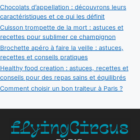
Chocolats d’appellation : découvrons leurs
caractéristiques et ce qui les définit
Cuisson trompette de la mort : astuces et
recettes pour sublimer ce champignon
Brochette apéro à faire la veille : astuces,
recettes et conseils pratiques
Healthy food creation : astuces, recettes et
conseils pour des repas sains et équilibrés
Comment choisir un bon traiteur à Paris ?