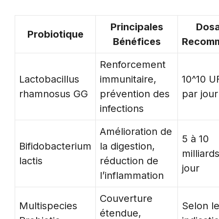
Principales
Dos
Probiotique
Bénéfices
Recom
Renforcement
Lactobacillus
immunitaire,
10^10 U
rhamnosus GG
prévention des
par jour
infections
Amélioration de
5 à 10
Bifidobacterium
la digestion,
milliard
lactis
réduction de
jour
l’inflammation
Couverture
Multispecies
Selon l
étendue,